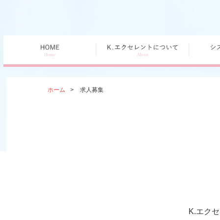
ホーム
>
求人募集
K.エク