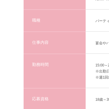
職種
パーテ
仕事内容
宴会や
勤務時間
15:0
※出勤
※週1
応募資格
18歳～