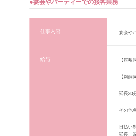
●宴会やパーティーでの接客業務
仕事内容
宴会や
給与
【座敷同
【鵜飼同
延長30
その他
日払い
延長、